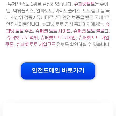
유저 만족도 1위를 달성하였습니다.
슈퍼벳토토
는 슈어
맨, 먹튀폴리스, 알파토토, 카지노폴리스, 토토랭크 등 국
내 최상위 검증커뮤니티로부터 안전 보증을 받은 국내 1위
안전사이트입니다. 슈퍼벳 토토 공식 홈페이지에서는,
슈
퍼벳 토토 주소
,
슈퍼벳 토토 사이트
,
슈퍼벳 토토 블로그
,
슈퍼벳 토토 먹튀
,
슈퍼벳 토토 도메인
,
슈퍼벳 토토 가입
쿠폰
,
슈퍼벳 토토 가입코드
정보를 확인하실 수 있습니다.
안전도메인 바로가기