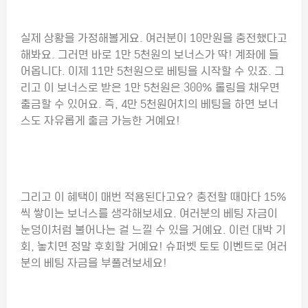
실제 상황을 가정해볼게요. 여러분이 10만원을 충전했다고
해봐요. 그러면 바로 1만 5천원의 보너스가 딱! 계좌에 들
어옵니다. 이제 11만 5천원으로 베팅을 시작할 수 있죠. 그
리고 이 보너스로 받은 1만 5천원은 300% 롤링을 채우면
출금할 수 있어요. 즉, 4만 5천원어치의 베팅을 하면 보너
스도 자유롭게 출금 가능한 거예요!
그리고 이 혜택이 매번 적용된다고요? 충전할 때마다 15%
씩 쌓이는 보너스를 생각해보세요. 여러분의 베팅 자금이
눈덩이처럼 불어나는 걸 느낄 수 있을 거예요. 이런 대박 기
회, 놓치면 정말 후회할 거예요! 슈퍼벳 토토 이벤트로 여러
분의 베팅 자금을 부풀려보세요!