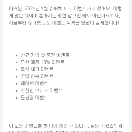
여러분, 2025년 1월 슈퍼벳 토토 이벤트가 미쳤어요! 이렇
게 많은 혜택이 쏟아지는데 안 잡으면 바보 아닌가요? 자,
지금부터 슈퍼벳 토토 이벤트 목록을 낱낱이 공개합니다!
신규 가입 첫 충전 이벤트
무한 매충 15% 이벤트
출석 체크 이벤트
주말 연승 이벤트
페이백 이벤트
추천인 보너스 이벤트
롤링왕 이벤트
이 모든 이벤트를 한 번에 즐길 수 있다니, 정말 미쳤죠? 각