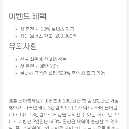
이벤트 혜택
첫 충전 시 30% 보너스 지급
최대 보너스 한도: 200,000원
유의사항
신규 회원에 한하여 적용
첫 충전 시에만 해당
보너스 금액은 롤링 500% 충족 시 출금 가능
예를 들어볼까요? 여러분이 10만원을 첫 충전했다고 가정
해봐요. 그러면 바로 3만원의 보너스가 딱! 계좌에 들어옵
니다. 이제 13만원으로 베팅을 시작할 수 있는 거죠. 단, 보
너스로 받은 3만원은 500% 롤링을 채워야 출금할 수 있어
요. 즉, 15만원어치의 베팅을 하면 보너스도 자유롭게 출금