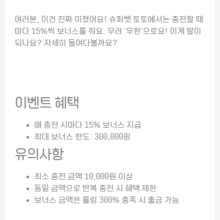
여러분, 이건 진짜 미쳤어요! 슈퍼벳 토토에서는 충전할 때
마다 15%씩 보너스를 줘요. 무려 ‘무한’으로요! 이게 말이
되나요? 자세히 들여다볼까요?
이벤트 혜택
매 충전 시마다 15% 보너스 지급
최대 보너스 한도: 300,000원
유의사항
최소 충전 금액 10,000원 이상
동일 금액으로 반복 충전 시 혜택 제한
보너스 금액은 롤링 300% 충족 시 출금 가능