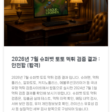
2026년 7월 슈퍼벳 토토 먹튀 검증 결과 :
안전함 (합격)
2026년 7월 슈퍼벳 토토 먹튀 검증 결과 입니다. 슈어맨, 먹튀
폴리스, 알파토토, 카지노폴리스, 에볼루션코리아가 등 국내
유명 먹튀 검증사이트에서 합동으로 실시한 2024년 7월 1일
먹튀 검증 결과를 확인해 보시기 바랍니다. 슈퍼벳 토토 먹튀
검증은, 입출금 실제 테스트, 먹튀 이력 확인, 베팅 내역 검사,
서버 보안 점검, 유저 개인정보보호 확인, 라이선스 유효성 검
사 등 실질적인 세부 검사 항목으로 구성되어 있습니다.