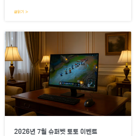
글읽기 »
2026년 7월 슈퍼벳 토토 이벤트