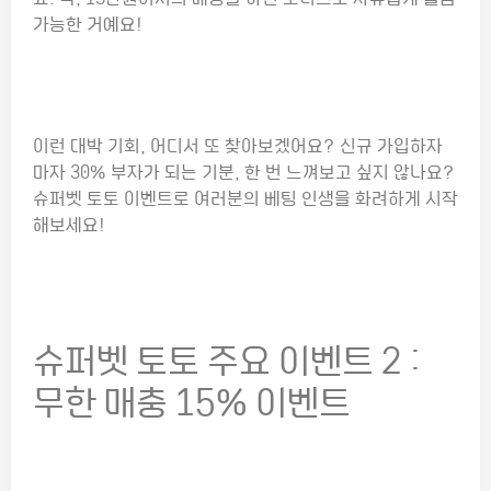
가능한 거예요!
이런 대박 기회, 어디서 또 찾아보겠어요? 신규 가입하자
마자 30% 부자가 되는 기분, 한 번 느껴보고 싶지 않나요?
슈퍼벳 토토 이벤트로 여러분의 베팅 인생을 화려하게 시작
해보세요!
슈퍼벳 토토 주요 이벤트 2 :
무한 매충 15% 이벤트