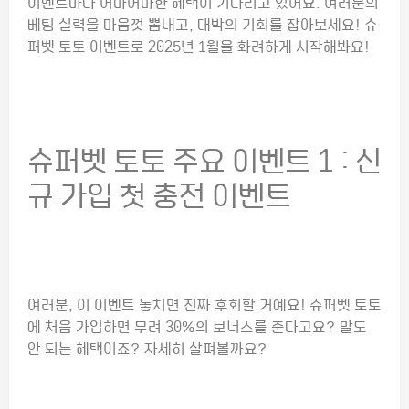
이벤트마다 어마어마한 혜택이 기다리고 있어요. 여러분의
베팅 실력을 마음껏 뽐내고, 대박의 기회를 잡아보세요! 슈
퍼벳 토토 이벤트로 2025년 1월을 화려하게 시작해봐요!
슈퍼벳 토토 주요 이벤트 1 : 신
규 가입 첫 충전 이벤트
여러분, 이 이벤트 놓치면 진짜 후회할 거예요! 슈퍼벳 토토
에 처음 가입하면 무려 30%의 보너스를 준다고요? 말도
안 되는 혜택이죠? 자세히 살펴볼까요?