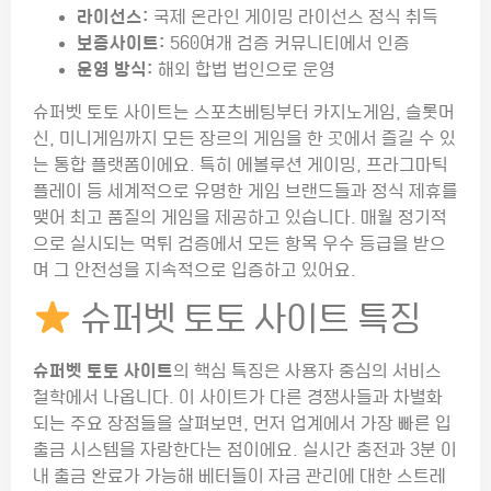
라이선스:
국제 온라인 게이밍 라이선스 정식 취득
보증사이트:
560여개 검증 커뮤니티에서 인증
운영 방식:
해외 합법 법인으로 운영
슈퍼벳 토토 사이트는 스포츠베팅부터 카지노게임, 슬롯머
신, 미니게임까지 모든 장르의 게임을 한 곳에서 즐길 수 있
는 통합 플랫폼이에요. 특히 에볼루션 게이밍, 프라그마틱
플레이 등 세계적으로 유명한 게임 브랜드들과 정식 제휴를
맺어 최고 품질의 게임을 제공하고 있습니다. 매월 정기적
으로 실시되는 먹튀 검증에서 모든 항목 우수 등급을 받으
며 그 안전성을 지속적으로 입증하고 있어요.
슈퍼벳 토토 사이트 특징
슈퍼벳 토토 사이트
의 핵심 특징은 사용자 중심의 서비스
철학에서 나옵니다. 이 사이트가 다른 경쟁사들과 차별화
되는 주요 장점들을 살펴보면, 먼저 업계에서 가장 빠른 입
출금 시스템을 자랑한다는 점이에요. 실시간 충전과 3분 이
내 출금 완료가 가능해 베터들이 자금 관리에 대한 스트레