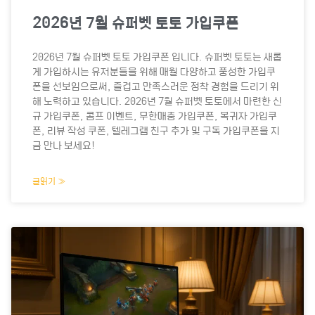
2026년 7월 슈퍼벳 토토 가입쿠폰
2026년 7월 슈퍼벳 토토 가입쿠폰 입니다. 슈퍼벳 토토는 새롭
게 가입하시는 유저분들을 위해 매월 다양하고 풍성한 가입쿠
폰을 선보임으로써, 즐겁고 만족스러운 정착 경험을 드리기 위
해 노력하고 있습니다. 2026년 7월 슈퍼벳 토토에서 마련한 신
규 가입쿠폰, 콤프 이벤트, 무한매충 가입쿠폰, 복귀자 가입쿠
폰, 리뷰 작성 쿠폰, 텔레그램 친구 추가 및 구독 가입쿠폰을 지
금 만나 보세요!
글읽기 »