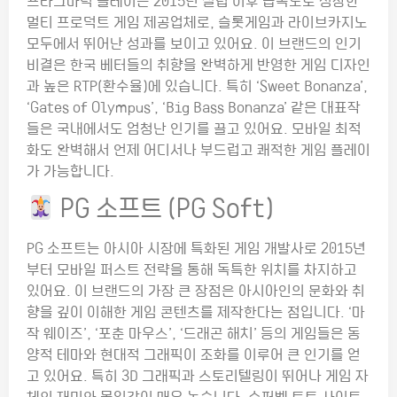
프라그마틱 플레이는 2015년 설립 이후 급속도로 성장한
멀티 프로덕트 게임 제공업체로, 슬롯게임과 라이브카지노
모두에서 뛰어난 성과를 보이고 있어요. 이 브랜드의 인기
비결은 한국 베터들의 취향을 완벽하게 반영한 게임 디자인
과 높은 RTP(환수율)에 있습니다. 특히 ‘Sweet Bonanza’,
‘Gates of Olympus’, ‘Big Bass Bonanza’ 같은 대표작
들은 국내에서도 엄청난 인기를 끌고 있어요. 모바일 최적
화도 완벽해서 언제 어디서나 부드럽고 쾌적한 게임 플레이
가 가능합니다.
PG 소프트 (PG Soft)
PG 소프트는 아시아 시장에 특화된 게임 개발사로 2015년
부터 모바일 퍼스트 전략을 통해 독특한 위치를 차지하고
있어요. 이 브랜드의 가장 큰 장점은 아시아인의 문화와 취
향을 깊이 이해한 게임 콘텐츠를 제작한다는 점입니다. ‘마
작 웨이즈’, ‘포춘 마우스’, ‘드래곤 해치’ 등의 게임들은 동
양적 테마와 현대적 그래픽이 조화를 이루어 큰 인기를 얻
고 있어요. 특히 3D 그래픽과 스토리텔링이 뛰어나 게임 자