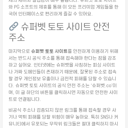
체의 재미와 몰입감이 매우 높습니다. 슈퍼벳 토토 사이트
와 PG 소프트의 제휴를 통해 이 모든 프리미엄 게임들을 한
국어 인터페이스로 편리하게 즐길 수 있어요.
슈퍼벳 토토 사이트 안전
주소
마지막으로
슈퍼벳 토토 사이트
를 안전하게 이용하기 위해
서는 반드시 공식 주소를 통해 접속해야 한다는 점을 강조
하고 싶어요. 인터넷에는 슈퍼벳을 사칭하는 피싱 사이트
나 가짜 도메인들이 존재하기 때문에, 잘못된 주소로 접속
할 경우 개인정보 유출이나 금전적 피해를 당할 수 있습니
다. 슈퍼벳 토토 사이트의 공식 안전 주소는 ‘슈퍼벳.co’이
며, 이 글 하단의 버튼을 클릭하시면 자동으로 안전한 사이
트로 연결됩니다.
비공식 주소나 검증되지 않은 링크를 통해 접속할 경우 사
기나 먹튀 피해를 당할 위험이 매우 높아요. 특히 SNS나 커
뮤니티에서 유포되는 무작위 링크들은 절대 클릭하지 마시