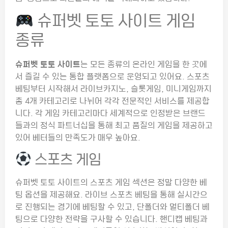
슈퍼벳 토토 사이트 게임
종류
슈퍼벳 토토 사이트
는 모든 종류의 온라인 게임을 한 곳에
서 즐길 수 있는 통합 플랫폼으로 운영되고 있어요. 스포츠
베팅부터 시작해서 라이브카지노, 슬롯게임, 미니게임까지
총 4개 카테고리로 나뉘어 각각 전문적인 서비스를 제공합
니다. 각 게임 카테고리마다 세계적으로 인정받은 브랜드
들과의 정식 파트너십을 통해 최고 품질의 게임을 제공하고
있어 베터들의 만족도가 매우 높아요.
스포츠 게임
슈퍼벳 토토 사이트의 스포츠 게임 섹션은 정말 다양한 베
팅 옵션을 제공해요. 라이브 스포츠 베팅을 통해 실시간으
로 진행되는 경기에 베팅할 수 있고, 단폴더와 멀티폴더 베
팅으로 다양한 전략을 구사할 수 있습니다. 핸디캡 베팅과