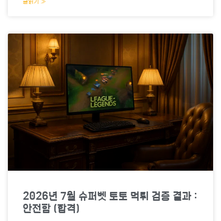
글읽기 »
2026년 7월 슈퍼벳 토토 먹튀 검증 결과 :
안전함 (합격)