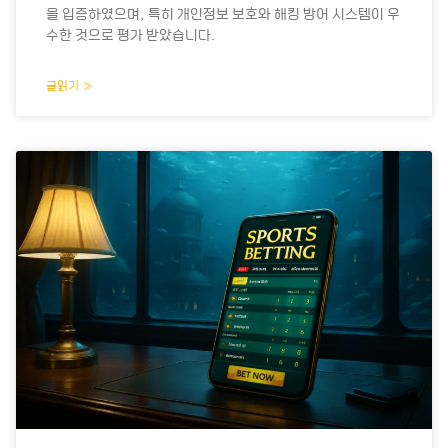
을 입증하였으며, 특히 개인정보 보호와 해킹 방어 시스템이 우
수한 것으로 평가 받았습니다.
글읽기 »