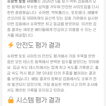
슈퍼벳 토토 사이트
는 2026년 5월 정기 먹튀 검증에서 모
든 항목에서 우수한 성적을 거두며 안전한 사이트임을 다시
한번 증명했습니다. 슈어맨, 먹튀폴리스, 토토랭크, 에볼루
션코리아 등 560여개의 공신력 있는 검증 기관에서 실시한
이번 검증에서 슈퍼벳은 최고 등급을 받았어요. 이러한 검
증 결과는 새로운 베터들에게 안심하고 이용할 수 있는 근
거를 제공합니다.
안전도 평가 결과
슈퍼벳 토토 사이트의 안전도 평가에서 가장 주목할 만한
점은 모든 테스트 항목에서 완벽한 점수를 받았다는 것이에
요. 입금 속도 테스트에서는 업계 최고 속도를 기록했고, 출
금 속도 역시 평균 3분 이내로 타의 추종을 불허하는 결과
를 보였습니다. 베팅 결과의 정확성 검증에서도 오류가 전
혀 발견되지 않았으며, 가장 중요한 먹튀 사고 이력 조사에
서도 깨끗한 기록을 유지하고 있어요.
시스템 평가 결과