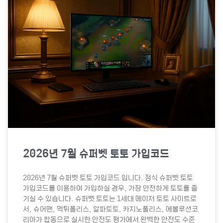
2026년 7월 슈퍼벳 토토 가입코드
2026년 7월 슈퍼벳 토토 가입코드 입니다. 정식 슈퍼벳 토토
가입코드를 이용하여 가입하실 경우, 가장 안전하게 토토를 즐
기실 수 있습니다. 슈퍼벳 토토는 1세대 메이저 토토 사이트로
서, 슈어맨, 먹튀폴리스, 알파토토, 카지노폴리스, 에볼루션코
리아가 합동으로 실시한 안전도 평가에서 완벽한 안전도 수준