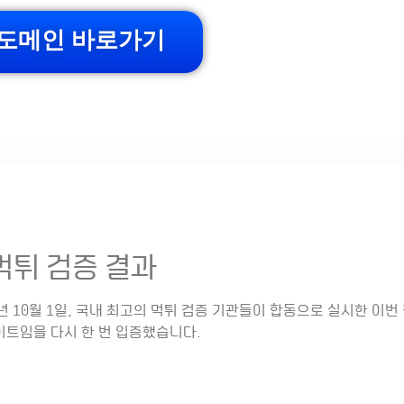
도메인 바로가기
 먹튀 검증 결과
년 10월 1일, 국내 최고의 먹튀 검증 기관들이 합동으로 실시한 이
이트임을 다시 한 번 입증했습니다.