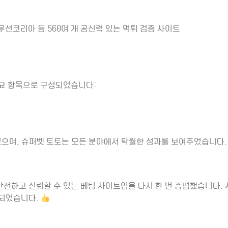
루션코리아 등 560여 개 공신력 있는 먹튀 검증 사이트
주요 항목으로 구성되었습니다:
었으며, 슈퍼벳 토토는 모든 분야에서 탁월한 성과를 보여주었습니다.
안전하고 신뢰할 수 있는 베팅 사이트임을 다시 한 번 증명했습니다.
 되었습니다.