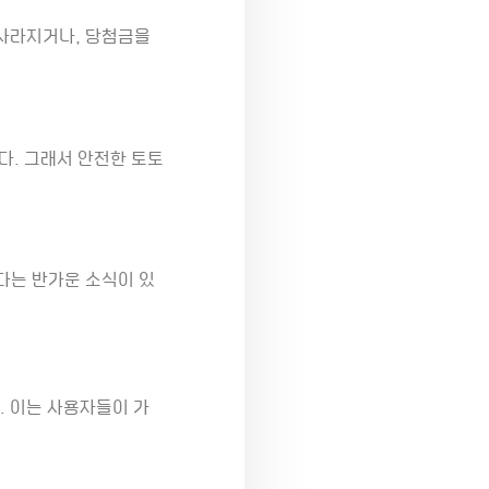
 사라지거나, 당첨금을
다. 그래서 안전한 토토
했다는 반가운 소식이 있
. 이는 사용자들이 가