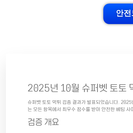
안전
2025년 10월 슈퍼벳 토토
슈퍼벳 토토 먹튀 검증 결과가 발표되었습니다. 2025
는 모든 항목에서 최우수 점수를 받아 안전한 베팅 사
검증 개요