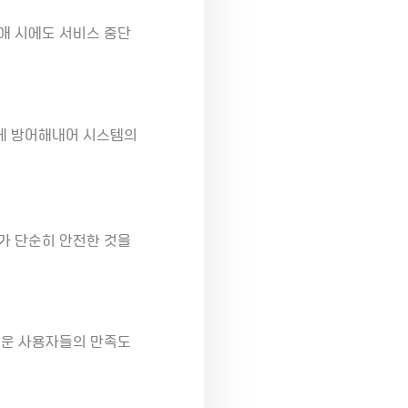
애 시에도 서비스 중단
하게 방어해내어 시스템의
가 단순히 안전한 것을
로운 사용자들의 만족도