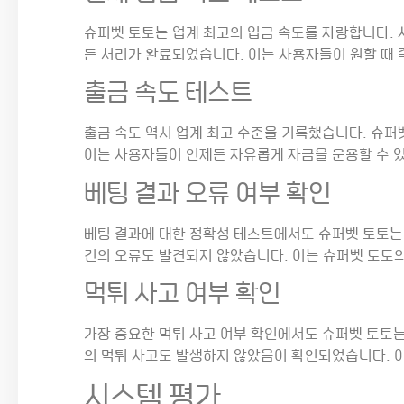
슈퍼벳 토토는 업계 최고의 입금 속도를 자랑합니다. 사
든 처리가 완료되었습니다. 이는 사용자들이 원할 때 
출금 속도 테스트
출금 속도 역시 업계 최고 수준을 기록했습니다. 슈퍼
이는 사용자들이 언제든 자유롭게 자금을 운용할 수 
베팅 결과 오류 여부 확인
베팅 결과에 대한 정확성 테스트에서도 슈퍼벳 토토는 
건의 오류도 발견되지 않았습니다. 이는 슈퍼벳 토토의
먹튀 사고 여부 확인
가장 중요한 먹튀 사고 여부 확인에서도 슈퍼벳 토토는
의 먹튀 사고도 발생하지 않았음이 확인되었습니다. 
시스템 평가