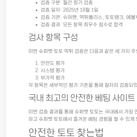
검증 구분: 월간 정기 검증
검증 일자: 2025년 10월 1일
검증 기관: 슈어맨, 먹튀폴리스, 토토랭크, 에볼
검증 결과: 모든 항목 최우수 점수로 합격
검사 항목 구성
이번 슈퍼벳 토토 먹튀 검증은 다음과 같은 세 가지 
안전도 평가
시스템 평가
부가적 평가
각 항목은 세부적인 평가 기준을 통해 철저히 검증되
국내 최고의 안전한 베팅 사이트
이번 검증 결과를 통해 슈퍼벳 토토는 국내에서 가장 
하고 슈퍼벳 토토에서 즐거운 베팅 경험을 할 수 있게
안전한 토토 찾는법