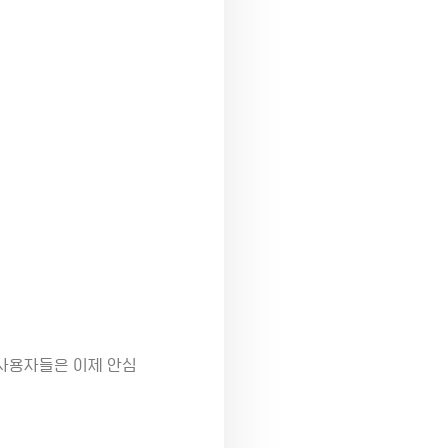
 사용자들은 이제 안심