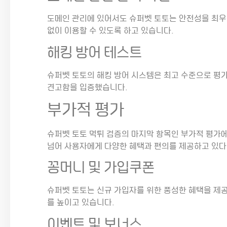
도메인 관리에 있어서도 슈퍼벳 토토는 안전성을 최우
없이 이용할 수 있도록 하고 있습니다.
해킹 방어 테스트
슈퍼벳 토토의 해킹 방어 시스템은 최고 수준으로 평
견고함을 입증했습니다.
부가적 평가
슈퍼벳 토토 먹튀 검증의 마지막 항목인 부가적 평가
넘어 사용자에게 다양한 혜택과 편의를 제공하고 있다
꽁머니 및 가입쿠폰
슈퍼벳 토토는 신규 가입자를 위한 풍성한 혜택을 제
를 높이고 있습니다.
이벤트 및 보너스