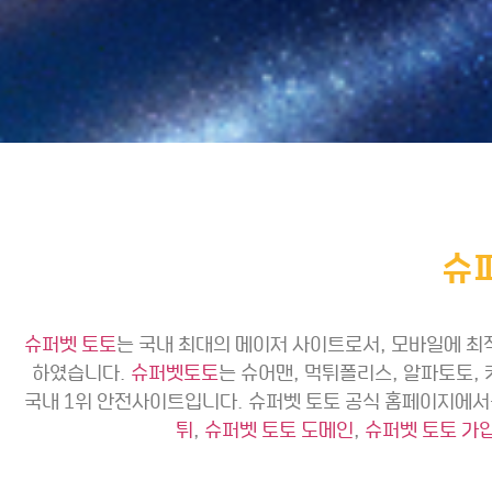
슈
슈퍼벳 토토
는 국내 최대의 메이저 사이트로서, 모바일에 최
하였습니다.
슈퍼벳토토
는 슈어맨, 먹튀폴리스, 알파토토,
국내 1위 안전사이트입니다. 슈퍼벳 토토 공식 홈페이지에서
튀
,
슈퍼벳 토토 도메인
,
슈퍼벳 토토 가