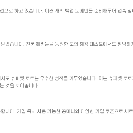
선으로 하고 있습니다. 여러 개의 백업 도메인을 준비해두어 접속 장
가받았습니다. 전문 해커들을 동원한 모의 해킹 테스트에서도 완벽
에서도 슈퍼벳 토토는 우수한 성적을 거두었습니다. 이는 슈퍼벳 토토
는 것을 보여줍니다.
공합니다. 가입 즉시 사용 가능한 꽁머니와 다양한 가입 쿠폰으로 새