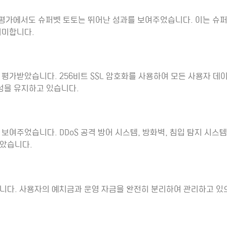
 평가에서도 슈퍼벳 토토는 뛰어난 성과를 보여주었습니다. 이는 슈
의미합니다.
평가받았습니다. 256비트 SSL 암호화를 사용하여 모든 사용자 데
성을 유지하고 있습니다.
여주었습니다. DDoS 공격 방어 시스템, 방화벽, 침입 탐지 시스템
받았습니다.
니다. 사용자의 예치금과 운영 자금을 완전히 분리하여 관리하고 있으