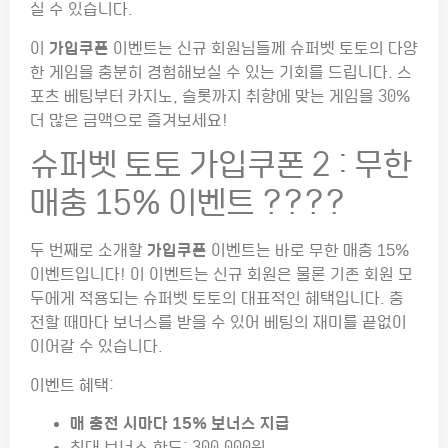
실 수 있습니다.
이
가입쿠폰
이벤트는 신규 회원님들께 슈퍼벳 토토의 다양
한 게임을 충분히 경험해보실 수 있는 기회를 드립니다. 스
포츠 베팅부터 카지노, 슬롯까지 취향에 맞는 게임을 30%
더 많은 금액으로 즐겨보세요!
슈퍼벳 토토 가입쿠폰 2 : 무한
매충 15% 이벤트 ????
두 번째로 소개할
가입쿠폰
이벤트는 바로 무한 매충 15%
이벤트입니다! 이 이벤트는 신규 회원은 물론 기존 회원 모
두에게 적용되는 슈퍼벳 토토의 대표적인 혜택입니다. 충
전할 때마다 보너스를 받을 수 있어 베팅의 재미를 끝없이
이어갈 수 있습니다.
이벤트 혜택:
매 충전 시마다 15% 보너스 지급
최대 보너스 한도: 300,000원