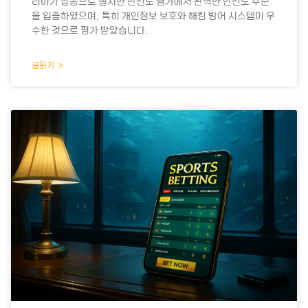
리아가 합동으로 실시한 안전도 평가에서 완벽한 안전도 수준
을 입증하였으며, 특히 개인정보 보호와 해킹 방어 시스템이 우
수한 것으로 평가 받았습니다.
글읽기 »