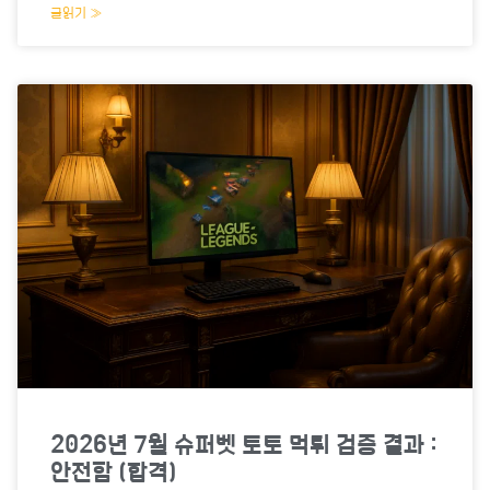
글읽기 »
2026년 7월 슈퍼벳 토토 먹튀 검증 결과 :
안전함 (합격)