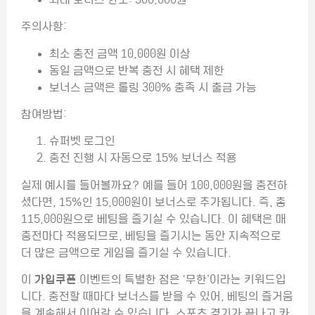
주의사항:
최소 충전 금액 10,000원 이상
동일 금액으로 반복 충전 시 혜택 제한
보너스 금액은 롤링 300% 충족 시 출금 가능
참여방법:
슈퍼벳 로그인
충전 진행 시 자동으로 15% 보너스 적용
실제 예시를 들어볼까요? 예를 들어 100,000원을 충전하
셨다면, 15%인 15,000원이 보너스로 추가됩니다. 즉, 총
115,000원으로 베팅을 즐기실 수 있습니다. 이 혜택은 매
충전마다 적용되므로, 베팅을 즐기시는 동안 지속적으로
더 많은 금액으로 게임을 즐기실 수 있습니다.
이
가입쿠폰
이벤트의 특별한 점은 ‘무한’이라는 키워드입
니다. 충전할 때마다 보너스를 받을 수 있어, 베팅의 즐거움
을 계속해서 이어갈 수 있습니다. 스포츠 경기가 끝나고 카