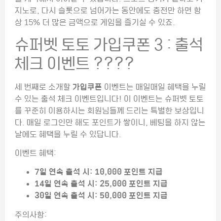
지노로, 다시 슬롯으로 넘어가는 동안에도 충전만 하면 항
상 15% 더 많은 금액으로 게임을 즐기실 수 있죠.
슈퍼벳 토토 가입쿠폰 3 : 출석
체크 이벤트 ????️
세 번째로 소개할
가입쿠폰
이벤트는 매일매일 혜택을 누릴
수 있는 출석 체크 이벤트입니다! 이 이벤트는 슈퍼벳 토토
를 꾸준히 이용하시는 회원님들께 드리는 특별한 보상입니
다. 매일 로그인만 해도 포인트가 쌓이니, 베팅을 하지 않는
날에도 혜택을 누릴 수 있답니다.
이벤트 혜택:
7일 연속 출석 시: 10,000 포인트 지급
14일 연속 출석 시: 25,000 포인트 지급
30일 연속 출석 시: 50,000 포인트 지급
주의사항: