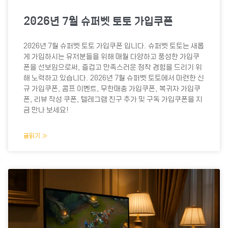
2026년 7월 슈퍼벳 토토 가입쿠폰
2026년 7월 슈퍼벳 토토 가입쿠폰 입니다. 슈퍼벳 토토는 새롭
게 가입하시는 유저분들을 위해 매월 다양하고 풍성한 가입쿠
폰을 선보임으로써, 즐겁고 만족스러운 정착 경험을 드리기 위
해 노력하고 있습니다. 2026년 7월 슈퍼벳 토토에서 마련한 신
규 가입쿠폰, 콤프 이벤트, 무한매충 가입쿠폰, 복귀자 가입쿠
폰, 리뷰 작성 쿠폰, 텔레그램 친구 추가 및 구독 가입쿠폰을 지
금 만나 보세요!
글읽기 »