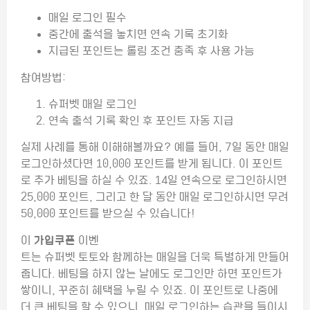
매일 로그인 필수
중간에 출석을 놓치면 연속 기록 초기화
지급된 포인트는 롤링 조건 충족 후 사용 가능
참여방법:
슈퍼벳 매일 로그인
연속 출석 기록 확인 후 포인트 자동 지급
실제 사례를 통해 이해해볼까요? 예를 들어, 7일 동안 매일
로그인하셨다면 10,000 포인트를 받게 됩니다. 이 포인트
로 추가 베팅을 하실 수 있죠. 14일 연속으로 로그인하시면
25,000 포인트, 그리고 한 달 동안 매일 로그인하시면 무려
50,000 포인트를 받으실 수 있습니다!
이
가입쿠폰
이벤
트는 슈퍼벳 토토와 함께하는 매일을 더욱 특별하게 만들어
줍니다. 베팅을 하지 않는 날에도 로그인만 하면 포인트가
쌓이니, 꾸준히 혜택을 누릴 수 있죠. 이 포인트로 나중에
더 큰 베팅을 할 수 있으니, 매일 로그인하는 습관을 들이시