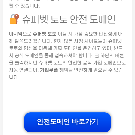
릴 수 있습니다.
슈퍼벳 토토 안전 도메인
마지막으로
슈퍼벳 토토
이용 시 가장 중요한 안전성에 대
해 말씀드리겠습니다. 현재 많은 사칭 사이트들이 슈퍼벳
토토의 명성을 이용해 가짜 도메인을 운영하고 있어, 반드
시 공식 도메인을 통해 접속하셔야 합니다. 글 하단의 버튼
을 클릭하시면 슈퍼벳 토토의 안전한 공식 가입 도메인으로
자동 연결되어,
가입쿠폰
혜택을 안전하게 받으실 수 있습
니다.
안전도메인 바로가기