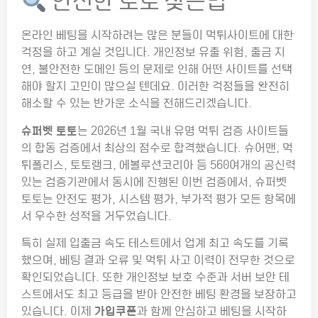
안전한 토토 찾는법
온라인 베팅을 시작하려는 많은 분들이 먹튀사이트에 대한
걱정을 하고 계실 것입니다. 개인정보 유출 위험, 출금 지
연, 불안전한 도메인 등의 문제로 인해 어떤 사이트를 선택
해야 할지 고민이 많으실 텐데요. 이러한 걱정들을 완전히
해소할 수 있는 반가운 소식을 전해드리겠습니다.
슈퍼벳 토토
는 2026년 1월 국내 유명 먹튀 검증 사이트들
의 합동 검증에서 최상의 점수로 합격했습니다. 슈어맨, 먹
튀폴리스, 토토랭크, 에볼루션코리아 등 560여개의 공신력
있는 검증기관에서 동시에 진행된 이번 검증에서, 슈퍼벳
토토는 안전도 평가, 시스템 평가, 부가적 평가 모든 항목에
서 우수한 성적을 거두었습니다.
특히 실제 입출금 속도 테스트에서 업계 최고 속도를 기록
했으며, 베팅 결과 오류 및 먹튀 사고 이력이 전무한 것으로
확인되었습니다. 또한 개인정보 보호 수준과 서버 보안 테
스트에서도 최고 등급을 받아 안전한 베팅 환경을 보장하고
있습니다. 이제
가입쿠폰
과 함께 안심하고 베팅을 시작하