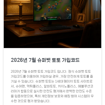
2026년 7월 슈퍼벳 토토 가입코드
2026년 7월 슈퍼벳 토토 가입코드 입니다. 정식 슈퍼벳 토토
가입코드를 이용하여 가입하실 경우, 가장 안전하게 토토를 즐
기실 수 있습니다. 슈퍼벳 토토는 1세대 메이저 토토 사이트로
서, 슈어맨, 먹튀폴리스, 알파토토, 카지노폴리스, 에볼루션코
리아가 합동으로 실시한 안전도 평가에서 완벽한 안전도 수준
을 입증하였으며, 특히 개인정보 보호와 해킹 방어 시스템이 우
수한 것으로 평가 받았습니다.