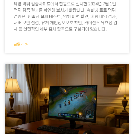
유명 먹튀 검증사이트에서 합동으로 실시한 2024년 7월 1일
먹튀 검증 결과를 확인해 보시기 바랍니다. 슈퍼벳 토토 먹튀
검증은, 입출금 실제 테스트, 먹튀 이력 확인, 베팅 내역 검사,
서버 보안 점검, 유저 개인정보보호 확인, 라이선스 유효성 검
사 등 실질적인 세부 검사 항목으로 구성되어 있습니다.
글읽기 »