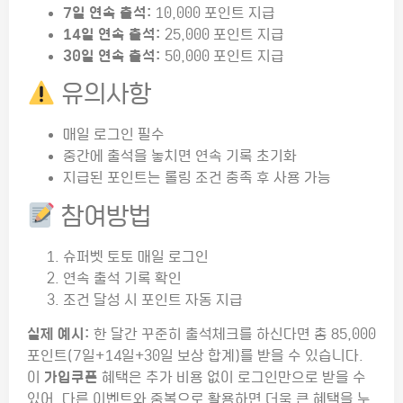
7일 연속 출석:
10,000 포인트 지급
14일 연속 출석:
25,000 포인트 지급
30일 연속 출석:
50,000 포인트 지급
유의사항
매일 로그인 필수
중간에 출석을 놓치면 연속 기록 초기화
지급된 포인트는 롤링 조건 충족 후 사용 가능
참여방법
슈퍼벳 토토 매일 로그인
연속 출석 기록 확인
조건 달성 시 포인트 자동 지급
실제 예시:
한 달간 꾸준히 출석체크를 하신다면 총 85,000
포인트(7일+14일+30일 보상 합계)를 받을 수 있습니다.
이
가입쿠폰
혜택은 추가 비용 없이 로그인만으로 받을 수
있어, 다른 이벤트와 중복으로 활용하면 더욱 큰 혜택을 누