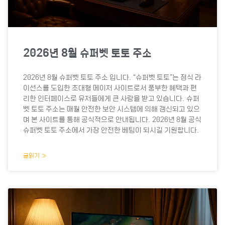
2026년 8월 슈퍼벳 토토 주소
2026년 8월 슈퍼벳 토토 주소 입니다. “슈퍼벳 토토”는 정식 라
이선스를 도입한 초대형 메이저 사이트로서 풍부한 혜택과 편
리한 인터페이스로 유저들에게 큰 사랑을 받고 있습니다. 슈퍼
벳 토토 주소는 매월 안전한 보안 시스템에 의해 갱신되고 있으
며 본 사이트를 통해 공식적으로 안내됩니다. 2026년 8월 공식
슈퍼벳 토토 주소에서 가장 안전한 베팅이 되시길 기원합니다.
글읽기 »