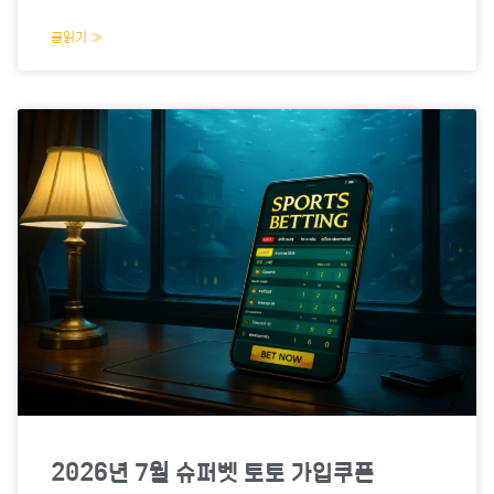
글읽기 »
2026년 7월 슈퍼벳 토토 가입쿠폰